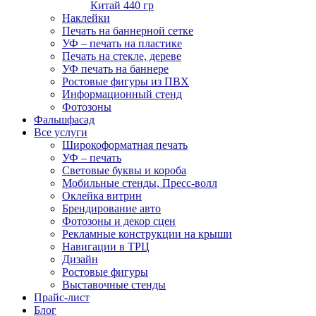
Китай 440 гр
Наклейки
Печать на баннерной сетке
УФ – печать на пластике
Печать на стекле, дереве
УФ печать на баннере
Ростовые фигуры из ПВХ
Информационный стенд
Фотозоны
Фальшфасад
Все услуги
Широкоформатная печать
УФ – печать
Световые буквы и короба
Мобильные стенды, Пресс-волл
Оклейка витрин
Брендирование авто
Фотозоны и декор сцен
Рекламные конструкции на крыши
Навигации в ТРЦ
Дизайн
Ростовые фигуры
Выставочные стенды
Прайс-лист
Блог