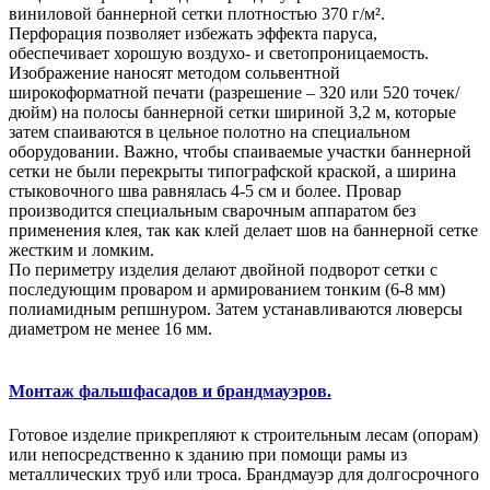
виниловой баннерной сетки плотностью 370 г/м².
Перфорация позволяет избежать эффекта паруса,
обеспечивает хорошую воздухо- и светопроницаемость.
Изображение наносят методом сольвентной
широкоформатной печати (разрешение – 320 или 520 точек/
дюйм) на полосы баннерной сетки шириной 3,2 м, которые
затем спаиваются в цельное полотно на специальном
оборудовании. Важно, чтобы спаиваемые участки баннерной
сетки не были перекрыты типографской краской, а ширина
стыковочного шва равнялась 4-5 см и более. Провар
производится специальным сварочным аппаратом без
применения клея, так как клей делает шов на баннерной сетке
жестким и ломким.
По периметру изделия делают двойной подворот сетки с
последующим проваром и армированием тонким (6-8 мм)
полиамидным репшнуром. Затем устанавливаются люверсы
диаметром не менее 16 мм.
Монтаж фальшфасадов и брандмауэров.
Готовое изделие прикрепляют к строительным лесам (опорам)
или непосредственно к зданию при помощи рамы из
металлических труб или троса. Брандмауэр для долгосрочного