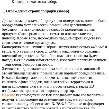
Баннер с печатью на забор.
1.
Ограждение стройплощадки (забор)
Для монтажа рекламной продукции поверхность должна быть
оборудована металлической рамкой или деревянными
брусьями – в зависимости от способа крепления и типа
продукта (баннерная сетка с печатью или жесткие сэндвич-
панели). Кроме того, необходимо предусмотреть подсветку
софитами в темное время суток.
Баннерную ткань лучше выбрать литую плотностью 440 г/м² и
выше, что увеличит срок службы и максимально сохранит
внешний вид изделия. Если большая часть полотна будет
находиться на солнечной стороне, избегайте плотных заливок
– они очень быстро выгорают.
Жесткие сэндвич-панели с накаткой пленки и ламинацией –
это антивандальный и премиальный вариант брендирования.
В макет баннера можно включить: название и логотип,
контакты офиса продаж, план застройки территории и
навигационные указатели для посетителей, а также 3D-
изображения проекта, планировку квартир.
Важно!
Рекламодатель обязан предварительно согласовать и
получить разрешение на размещение всех материалов,
согласно закону «О рекламе» № 38-ФЗ. Если же информация
является частью паспорта объекта капстроительства, то