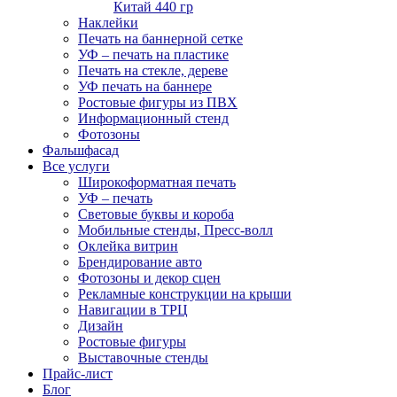
Китай 440 гр
Наклейки
Печать на баннерной сетке
УФ – печать на пластике
Печать на стекле, дереве
УФ печать на баннере
Ростовые фигуры из ПВХ
Информационный стенд
Фотозоны
Фальшфасад
Все услуги
Широкоформатная печать
УФ – печать
Световые буквы и короба
Мобильные стенды, Пресс-волл
Оклейка витрин
Брендирование авто
Фотозоны и декор сцен
Рекламные конструкции на крыши
Навигации в ТРЦ
Дизайн
Ростовые фигуры
Выставочные стенды
Прайс-лист
Блог