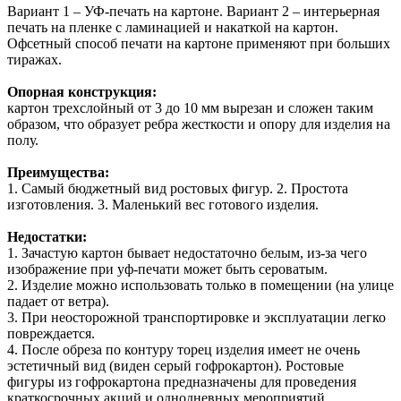
Вариант 1 –
УФ-печать на картоне.
Вариант 2 –
интерьерная
печать на пленке
с ламинацией и накаткой на картон.
Офсетный способ печати на картоне применяют при больших
тиражах.
Опорная конструкция
:
картон трехслойный от 3 до 10 мм вырезан и сложен таким
образом, что образует ребра жесткости и опору для изделия на
полу.
Преимущества:
1.
Самый бюджетный вид ростовых фигур. 2. Простота
изготовления. 3.
Маленький вес готового изделия.
Недостатки:
1.
Зачастую картон бывает недостаточно белым, из-за чего
изображение при уф-печати может быть сероватым.
2. Изделие можно использовать только в помещении (на улице
падает от ветра).
3. При неосторожной транспортировке и эксплуатации легко
повреждается.
4. После обреза по контуру торец изделия имеет не очень
эстетичный вид (виден серый гофрокартон). Ростовые
фигуры из гофрокартона предназначены для проведения
краткосрочных акций и однодневных мероприятий.