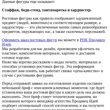
Данные фигуры еще называют:
Стаффаж, боди-стенд, тантамареска и хардпостер.
Ростовые фигуры как правило изображают одушевленный
предмет (людей, животных) в соответствующем размере, а
хардпостеры — это увеличенные копии самых разнообразных
предметов, окружающих нас, а также сказочных персонажей.
Оформить заказ ростовых фигур
вы можете в
РПК Продавец
Идей
.
Мы разработаем для вас дизайн, произведем уф-печать на
пластике, композитном материале, картоне и доставим
готовое изделие.
Ниже мы коротко расскажем о видах печати, материалах и
способах установки ростовых фигур. Эта информация
позволит вам понять, как работает связка «цена-качество» в
случае с ростовыми фигурами.
Перед отправкой заявки на изготовление изделия составьте
небольшой бриф с описанием ключевых моментов: где будет
установлена ваша ростовая фигура и какую цель она должна
выполнять. Этот бриф станет техническим заданием, на
основании которого менеджер агентства
Продавец Идей
подберет оптимальный способ изготовления, и вы получите
изделие, которое устроит вас по всем параметрам.