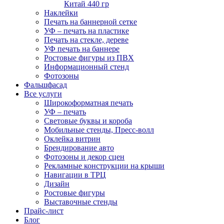
Китай 440 гр
Наклейки
Печать на баннерной сетке
УФ – печать на пластике
Печать на стекле, дереве
УФ печать на баннере
Ростовые фигуры из ПВХ
Информационный стенд
Фотозоны
Фальшфасад
Все услуги
Широкоформатная печать
УФ – печать
Световые буквы и короба
Мобильные стенды, Пресс-волл
Оклейка витрин
Брендирование авто
Фотозоны и декор сцен
Рекламные конструкции на крыши
Навигации в ТРЦ
Дизайн
Ростовые фигуры
Выставочные стенды
Прайс-лист
Блог