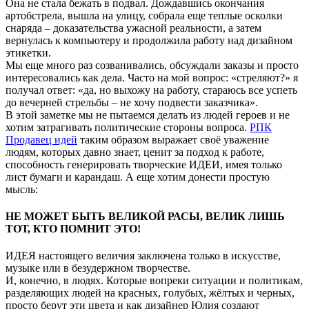
Она не стала бежать в подвал. Дождавшись окончания
артобстрела, вышла на улицу, собрала еще теплые осколки
снаряда – доказательства ужасной реальности, а затем
вернулась к компьютеру и продолжила работу над дизайном
этикетки.
Мы еще много раз созванивались, обсуждали заказы и просто
интересовались как дела. Часто на мой вопрос: «стреляют?» я
получал ответ: «да, но выхожу на работу, стараюсь все успеть
до вечерней стрельбы – не хочу подвести заказчика».
В этой заметке мы не пытаемся делать из людей героев и не
хотим затрагивать политические стороны вопроса.
РПК
Продавец идей
таким образом выражает своё уважение
людям, которых давно знает, ценит за подход к работе,
способность генерировать творческие ИДЕИ, имея только
лист бумаги и карандаш. А еще хотим донести простую
мысль:
НЕ МОЖЕТ БЫТЬ ВЕЛИКОЙ РАСЫ, ВЕЛИК ЛИШЬ
ТОТ, КТО ПОМНИТ ЭТО!
ИДЕЯ настоящего величия заключена только в искусстве,
музыке или в безудержном творчестве.
И, конечно, в людях. Которые вопреки ситуации и политикам,
разделяющих людей на красных, голубых, жёлтых и черных,
просто берут эти цвета и как дизайнер Юлия создают