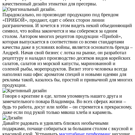
качественный дизайн этикетки для пресервы.
Парадоксально, но
производят продукцию под брендом
«ПРИБОЙ»,
продают,
едят
с обеих сторон линии
разграничения
.
И хочется в этом видеть некий объединяющий
символ, что война закончится
и мы соберемся за одним
столом.
Автором многих рецептов продукции «Прибой»,
которая выпускается в соответствии со всеми стандартами
качества даже в условиях войны, является основатель бренда –
Андрей. Начав свой бизнес с лотка на рынке, он разработал
рецептуру и наладил производство десятков видов корейских
салатов, салатов из морской капусты, маринованной и
соленой рыбы, морепродуктов. Визит этого человека всегда
наполнял наш офис ароматом специй и новыми идеями для
рекламы такой, казалось бы, простой и привычной для многих
продукции.
Говоря о креативе в еде, хотим упомянуть нашего друга и
замечательного повара Владимира. Во всех сферах жизни –
будь то работа, досуг или хобби – он стремится к прекрасному,
даже если под рукой только мякиш хлеба и карамель.
Давайте радовать и удивлять близких необычными
подарками, почаще собираться за большим столом с вкусной и
красивой едой.
Устраивать
масштабные
перформанс
несущие