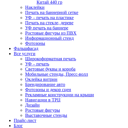
Китай 440 гр
Наклейки
Печать на баннерной сетке
УФ – печать на пластике
Печать на стекле, дереве
УФ печать на баннере
Ростовые фигуры из ПВХ
Информационный стенд
Фотозоны
Фальшфасад
Все услуги
Широкоформатная печать
УФ – печать
Световые буквы и короба
Мобильные стенды, Пресс-волл
Оклейка витрин
Брендирование авто
Фотозоны и декор сцен
Рекламные конструкции на крыши
Навигации в ТРЦ
Дизайн
Ростовые фигуры
Выставочные стенды
Прайс-лист
Блог