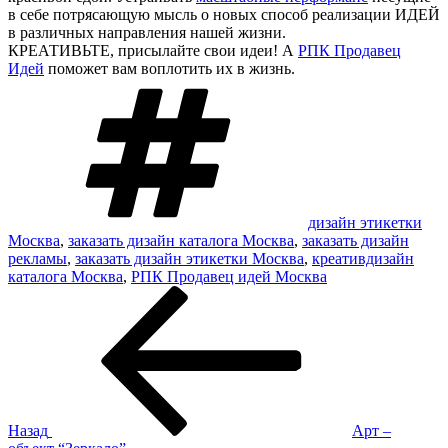
в себе
потрясающую
мысль о новых способ реализации ИДЕЙ
в различных
направления
нашей
жизни
.
КРЕАТИВЬТЕ, присылайте свои идеи! А
РПК Продавец
Идей
поможет вам воплотить их в жизнь.
Метки
дизайн этикетки
Москва
,
заказать дизайн каталога Москва
,
заказать дизайн
рекламы
,
заказать дизайн этикетки Москва
,
креативдизайн
каталога Москва
,
РПК Продавец идей Москва
Навигация
Предыдущая
запись:
по
записям
Назад
Арт –